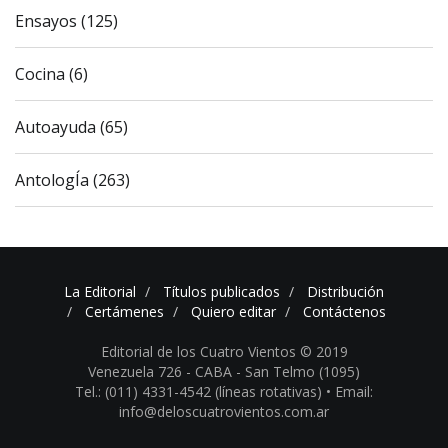
Ensayos (125)
Cocina (6)
Autoayuda (65)
AntologÍa (263)
La Editorial
Títulos publicados
Distribución
Certámenes
Quiero editar
Contáctenos
Editorial de los Cuatro Vientos © 2019
Venezuela 726 - CABA - San Telmo (1095)
Tel.: (011) 4331-4542 (líneas rotativas) •
Email:
info@deloscuatrovientos.com.ar