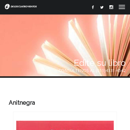
Edite su libro
CONSÚLTENOS AL (011)4331-4542
Anitnegra