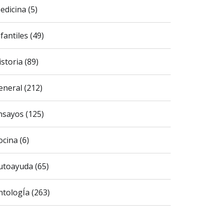
edicina (5)
fantiles (49)
istoria (89)
eneral (212)
nsayos (125)
ocina (6)
utoayuda (65)
ntologÍa (263)