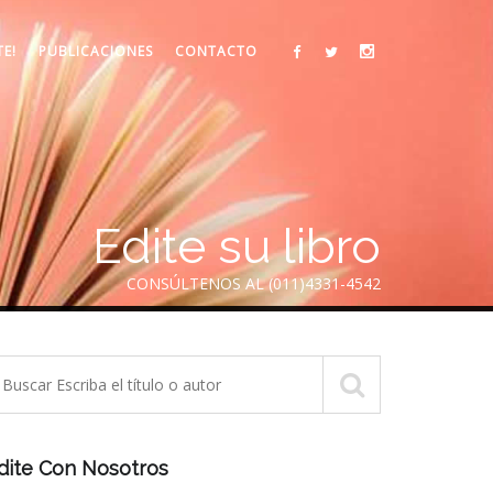
TE!
PUBLICACIONES
CONTACTO
Edite su libro
CONSÚLTENOS AL (011)4331-4542
dite Con Nosotros