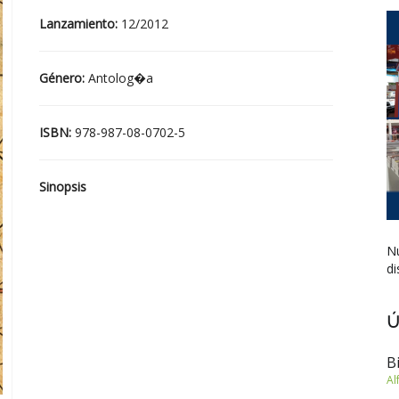
Lanzamiento:
12/2012
Género:
Antolog�a
ISBN:
978-987-08-0702-5
Sinopsis
Nu
di
Ú
B
Al