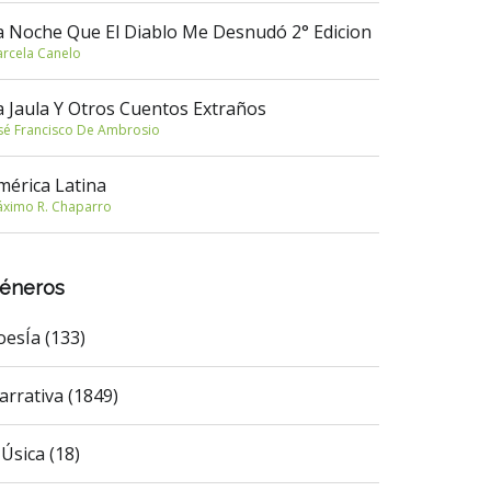
a Noche Que El Diablo Me Desnudó 2° Edicion
rcela Canelo
a Jaula Y Otros Cuentos Extraños
sé Francisco De Ambrosio
mérica Latina
ximo R. Chaparro
éneros
oesÍa (133)
arrativa (1849)
Úsica (18)