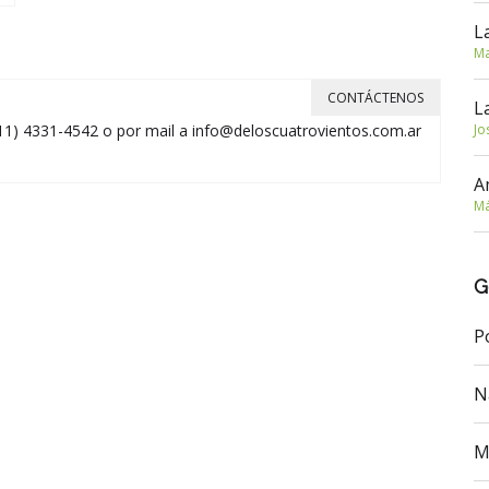
L
Ma
CONTÁCTENOS
L
Jo
11) 4331-4542 o por mail a
info@deloscuatrovientos.com.ar
A
Má
G
P
N
M