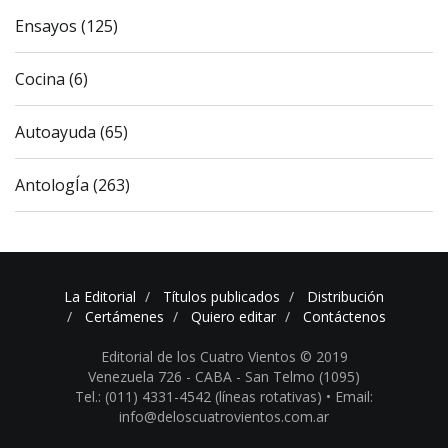
Ensayos (125)
Cocina (6)
Autoayuda (65)
AntologÍa (263)
La Editorial
Títulos publicados
Distribución
Certámenes
Quiero editar
Contáctenos
Editorial de los Cuatro Vientos © 2019
Venezuela 726 - CABA - San Telmo (1095)
Tel.: (011) 4331-4542 (líneas rotativas) •
Email:
info@deloscuatrovientos.com.ar