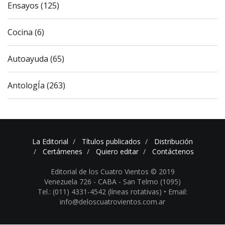
Ensayos (125)
Cocina (6)
Autoayuda (65)
AntologÍa (263)
La Editorial
Títulos publicados
Distribución
Certámenes
Quiero editar
Contáctenos
Editorial de los Cuatro Vientos © 2019
Venezuela 726 - CABA - San Telmo (1095)
Tel.: (011) 4331-4542 (líneas rotativas) •
Email:
info@deloscuatrovientos.com.ar