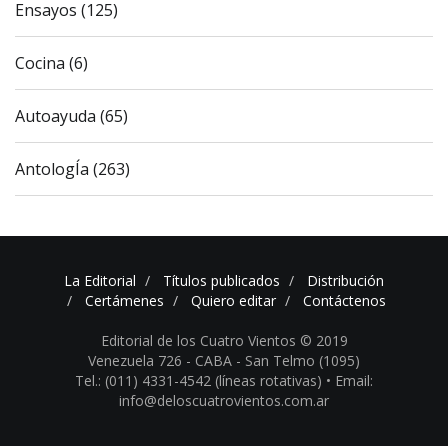
Ensayos (125)
Cocina (6)
Autoayuda (65)
AntologÍa (263)
La Editorial
Títulos publicados
Distribución
Certámenes
Quiero editar
Contáctenos
Editorial de los Cuatro Vientos © 2019
Venezuela 726 - CABA - San Telmo (1095)
Tel.: (011) 4331-4542 (líneas rotativas) •
Email:
info@deloscuatrovientos.com.ar