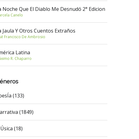
a Noche Que El Diablo Me Desnudó 2° Edicion
rcela Canelo
a Jaula Y Otros Cuentos Extraños
sé Francisco De Ambrosio
mérica Latina
ximo R. Chaparro
éneros
oesÍa (133)
arrativa (1849)
Úsica (18)