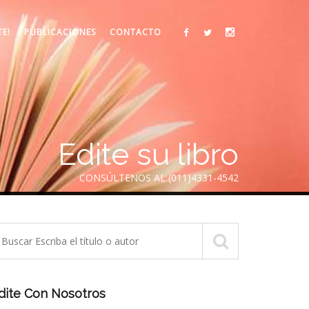
TE!
PUBLICACIONES
CONTACTO
Edite su libro
CONSÚLTENOS AL (011)4331-4542
dite Con Nosotros