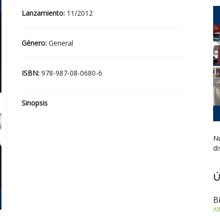
Lanzamiento:
11/2012
Género:
General
ISBN:
978-987-08-0680-6
Sinopsis
Nu
di
Ú
B
Al