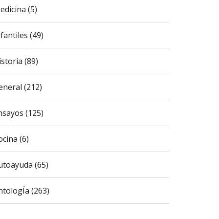
edicina (5)
fantiles (49)
istoria (89)
eneral (212)
nsayos (125)
ocina (6)
utoayuda (65)
ntologÍa (263)