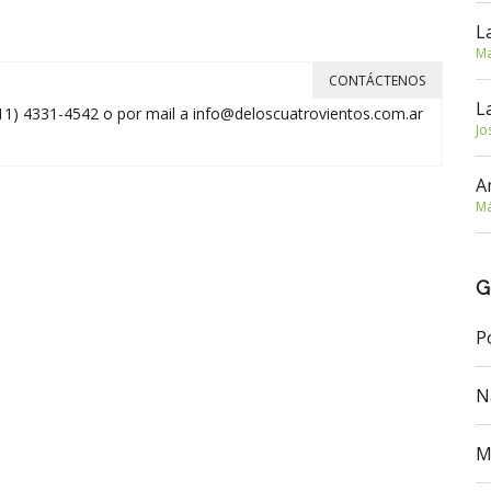
L
Ma
CONTÁCTENOS
L
11) 4331-4542 o por mail a
info@deloscuatrovientos.com.ar
Jo
A
Má
G
P
N
M