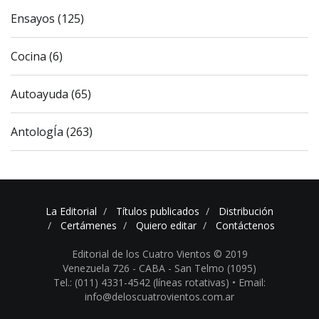
Ensayos (125)
Cocina (6)
Autoayuda (65)
AntologÍa (263)
La Editorial
Títulos publicados
Distribución
Certámenes
Quiero editar
Contáctenos
Editorial de los Cuatro Vientos © 2019
Venezuela 726 - CABA - San Telmo (1095)
Tel.: (011) 4331-4542 (líneas rotativas) •
Email:
info@deloscuatrovientos.com.ar