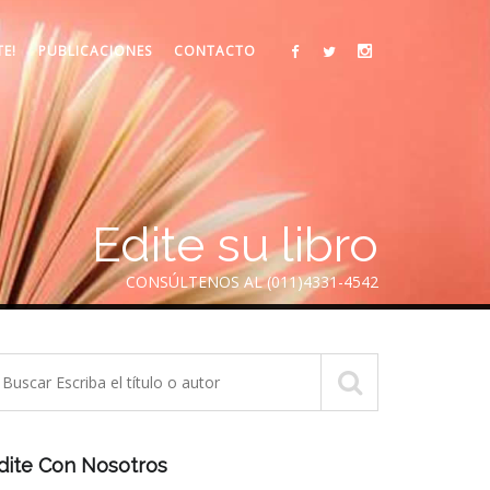
TE!
PUBLICACIONES
CONTACTO
Edite su libro
CONSÚLTENOS AL (011)4331-4542
dite Con Nosotros