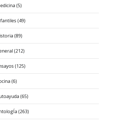
edicina (5)
fantiles (49)
istoria (89)
eneral (212)
nsayos (125)
ocina (6)
utoayuda (65)
ntologÍa (263)