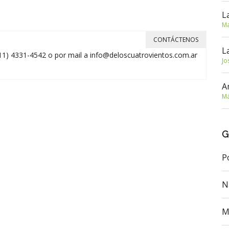
L
Ma
CONTÁCTENOS
L
11) 4331-4542 o por mail a
info@deloscuatrovientos.com.ar
Jo
A
Má
G
P
N
M