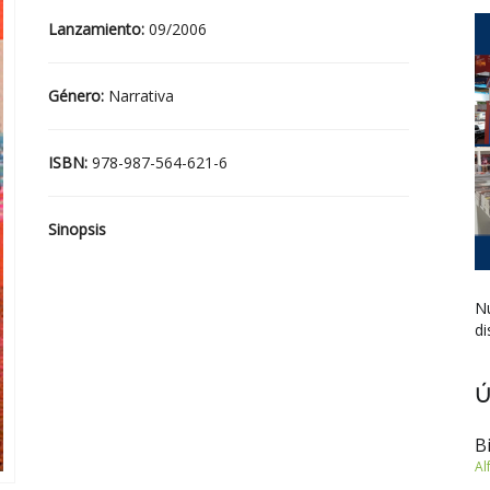
Lanzamiento:
09/2006
Género:
Narrativa
ISBN:
978-987-564-621-6
Sinopsis
Nu
di
Ú
B
Al