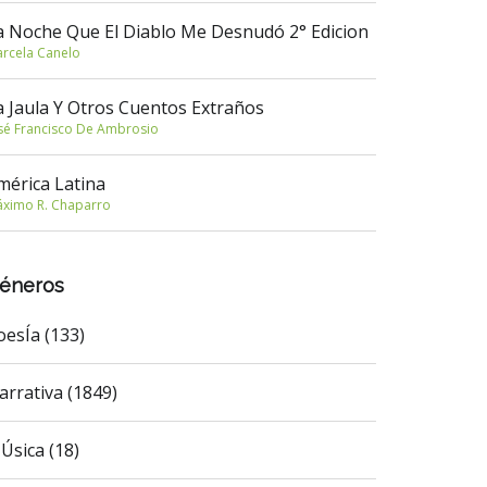
a Noche Que El Diablo Me Desnudó 2° Edicion
rcela Canelo
a Jaula Y Otros Cuentos Extraños
sé Francisco De Ambrosio
mérica Latina
ximo R. Chaparro
éneros
oesÍa (133)
arrativa (1849)
Úsica (18)