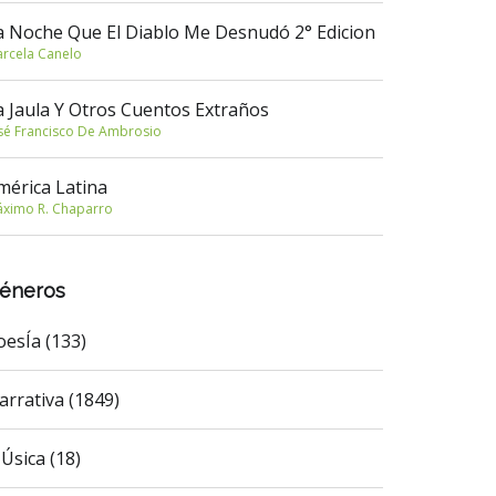
a Noche Que El Diablo Me Desnudó 2° Edicion
rcela Canelo
a Jaula Y Otros Cuentos Extraños
sé Francisco De Ambrosio
mérica Latina
ximo R. Chaparro
éneros
oesÍa (133)
arrativa (1849)
Úsica (18)