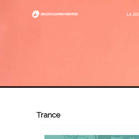
LA ED
Trance