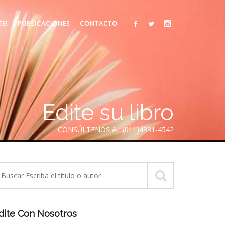
TE!
PUBLICACIONES
CONTACTO
Edite su libro
CONSÚLTENOS AL (011)4331-4542
dite Con Nosotros