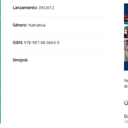
Lanzamiento:
09/2012
Género:
Narrativa
ISBN:
978-987-08-0663-9
Sinopsis
Nu
di
Ú
B
Al