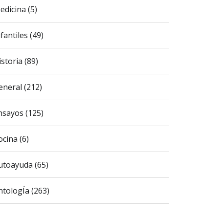
edicina (5)
fantiles (49)
istoria (89)
eneral (212)
nsayos (125)
ocina (6)
utoayuda (65)
ntologÍa (263)