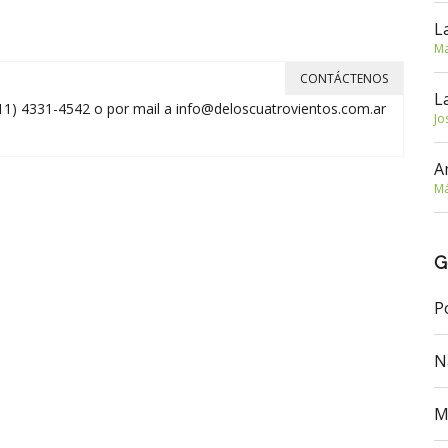
L
Ma
CONTÁCTENOS
L
11) 4331-4542 o por mail a
info@deloscuatrovientos.com.ar
Jo
A
Má
G
P
N
M