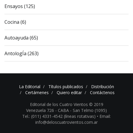
Ensayos (125)
Cocina (6)
Autoayuda (65)
AntologÍa (263)
La Editorial
Títulos publicados
Distribución
Certámenes
Quiero editar
Contáctenos
Editorial de los Cuatro Vientos © 2019
Venezuela 726 - CABA - San Telmo (1095)
Tel.: (011) 4331-4542 (líneas rotativas) •
Email:
info@deloscuatrovientos.com.ar