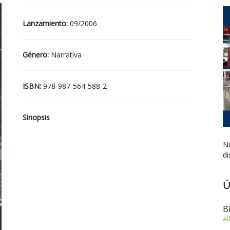
Lanzamiento:
09/2006
Género:
Narrativa
ISBN:
978-987-564-588-2
Sinopsis
Nu
di
Ú
B
Al