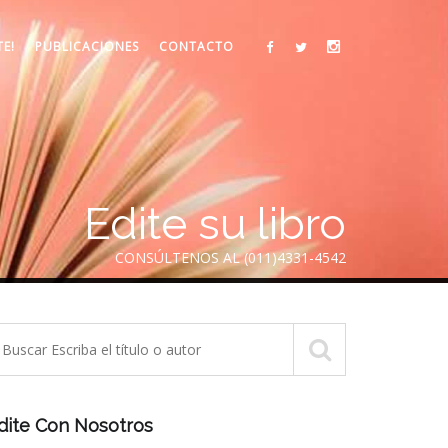
TE!
PUBLICACIONES
CONTACTO
Edite su libro
CONSÚLTENOS AL (011)4331-4542
dite Con Nosotros