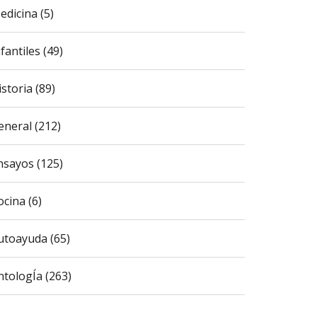
edicina (5)
fantiles (49)
istoria (89)
eneral (212)
nsayos (125)
ocina (6)
utoayuda (65)
ntologÍa (263)