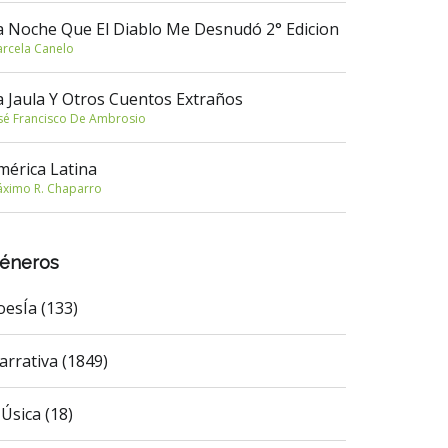
a Noche Que El Diablo Me Desnudó 2° Edicion
rcela Canelo
a Jaula Y Otros Cuentos Extraños
sé Francisco De Ambrosio
mérica Latina
ximo R. Chaparro
éneros
oesÍa (133)
arrativa (1849)
Úsica (18)