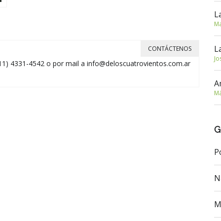
L
Ma
L
CONTÁCTENOS
Jo
11) 4331-4542 o por mail a
info@deloscuatrovientos.com.ar
A
Má
G
P
N
M