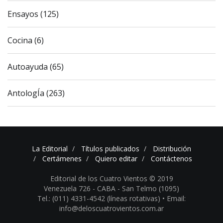
Ensayos (125)
Cocina (6)
Autoayuda (65)
AntologÍa (263)
La Editorial
Títulos publicados
Distribución
Certámenes
Quiero editar
Contáctenos
Editorial de los Cuatro Vientos © 2019
Venezuela 726 - CABA - San Telmo (1095)
Tel.: (011) 4331-4542 (líneas rotativas) •
Email:
info@deloscuatrovientos.com.ar