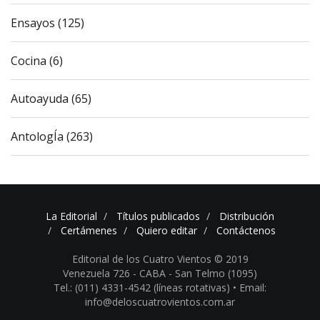
Ensayos (125)
Cocina (6)
Autoayuda (65)
AntologÍa (263)
La Editorial
Títulos publicados
Distribución
Certámenes
Quiero editar
Contáctenos
Editorial de los Cuatro Vientos © 2019
Venezuela 726 - CABA - San Telmo (1095)
Tel.: (011) 4331-4542 (líneas rotativas) •
Email:
info@deloscuatrovientos.com.ar