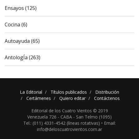
Ensayos (125)
Cocina (6)
Autoayuda (65)
AntologÍa (263)
La Editorial
Títulos publicados
Distribución
Certámenes
Quiero editar
Contáctenos
Editorial de los Cuatro Vientos © 2019
Venezuela 726 - CABA - San Telmo (1095)
Tel.: (011) 4331-4542 (líneas rotativas) •
Email:
info@deloscuatrovientos.com.ar