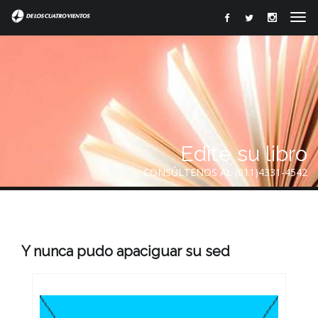
Edite su libro
CONSÚLTENOS AL (011)4331-4542
Y nunca pudo apaciguar su sed