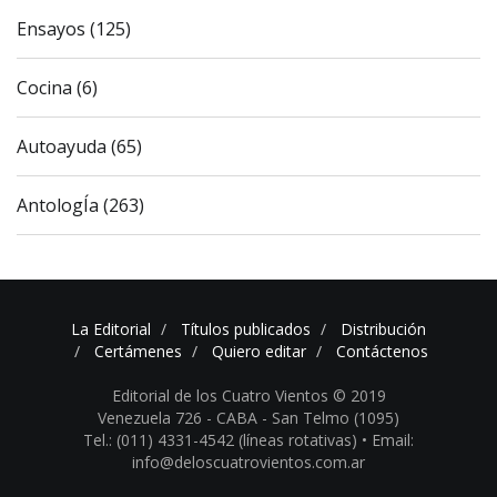
Ensayos (125)
Cocina (6)
Autoayuda (65)
AntologÍa (263)
La Editorial
Títulos publicados
Distribución
Certámenes
Quiero editar
Contáctenos
Editorial de los Cuatro Vientos © 2019
Venezuela 726 - CABA - San Telmo (1095)
Tel.: (011) 4331-4542 (líneas rotativas) •
Email:
info@deloscuatrovientos.com.ar