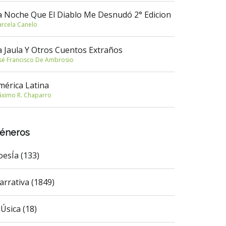
a Noche Que El Diablo Me Desnudó 2° Edicion
rcela Canelo
a Jaula Y Otros Cuentos Extraños
sé Francisco De Ambrosio
mérica Latina
ximo R. Chaparro
éneros
oesÍa (133)
arrativa (1849)
Úsica (18)