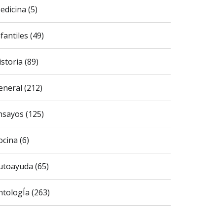
edicina (5)
fantiles (49)
istoria (89)
eneral (212)
nsayos (125)
ocina (6)
utoayuda (65)
ntologÍa (263)