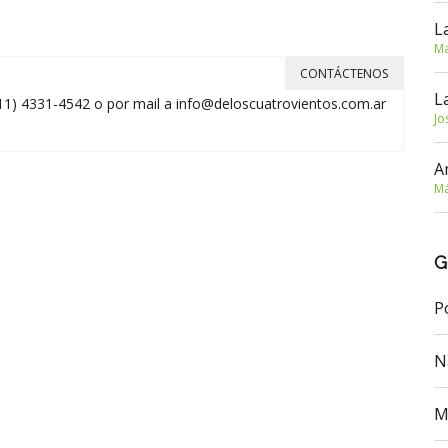
L
Ma
CONTÁCTENOS
L
11) 4331-4542 o por mail a
info@deloscuatrovientos.com.ar
Jo
A
Má
G
P
N
M