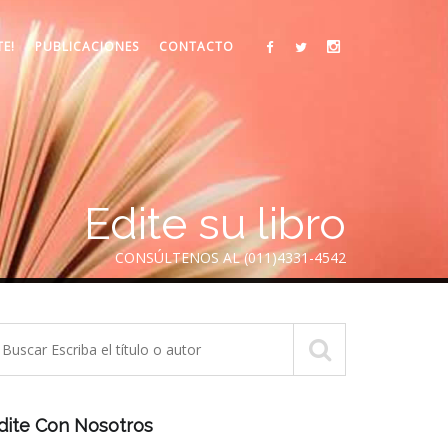
TE!
PUBLICACIONES
CONTACTO
Edite su libro
CONSÚLTENOS AL (011)4331-4542
dite Con Nosotros