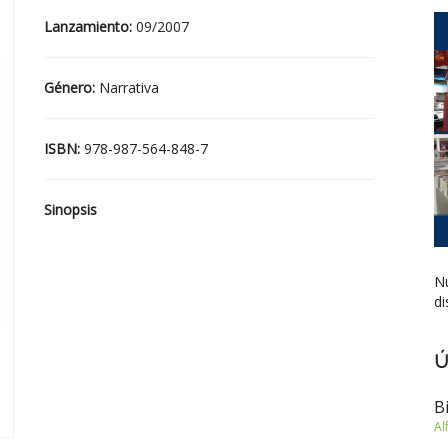
Lanzamiento:
09/2007
Género:
Narrativa
ISBN:
978-987-564-848-7
Sinopsis
Nu
di
Ú
B
Al