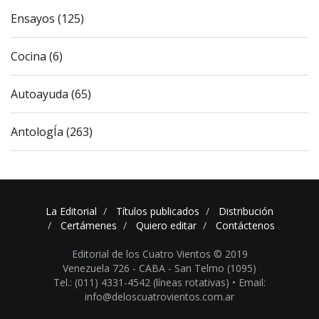
Ensayos (125)
Cocina (6)
Autoayuda (65)
AntologÍa (263)
La Editorial
Títulos publicados
Distribución
Certámenes
Quiero editar
Contáctenos
Editorial de los Cuatro Vientos © 2019
Venezuela 726 - CABA - San Telmo (1095)
Tel.: (011) 4331-4542 (líneas rotativas) •
Email:
info@deloscuatrovientos.com.ar