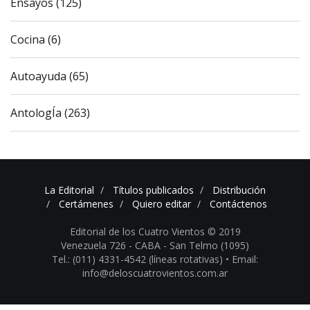
Ensayos (125)
Cocina (6)
Autoayuda (65)
AntologÍa (263)
La Editorial
Títulos publicados
Distribución
Certámenes
Quiero editar
Contáctenos
Editorial de los Cuatro Vientos © 2019
Venezuela 726 - CABA - San Telmo (1095)
Tel.: (011) 4331-4542 (líneas rotativas) •
Email:
info@deloscuatrovientos.com.ar