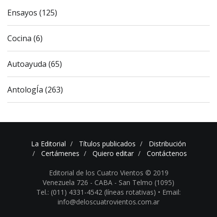
Ensayos (125)
Cocina (6)
Autoayuda (65)
AntologÍa (263)
La Editorial
Títulos publicados
Distribución
Certámenes
Quiero editar
Contáctenos
Editorial de los Cuatro Vientos © 2019
Venezuela 726 - CABA - San Telmo (1095)
Tel.: (011) 4331-4542 (líneas rotativas) •
Email:
info@deloscuatrovientos.com.ar