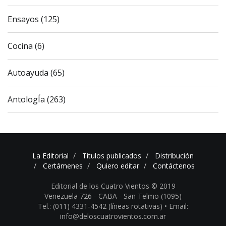
Ensayos (125)
Cocina (6)
Autoayuda (65)
AntologÍa (263)
La Editorial
Títulos publicados
Distribución
Certámenes
Quiero editar
Contáctenos
Editorial de los Cuatro Vientos © 2019
Venezuela 726 - CABA - San Telmo (1095)
Tel.: (011) 4331-4542 (líneas rotativas) •
Email:
info@deloscuatrovientos.com.ar