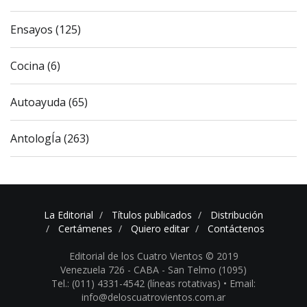
Ensayos (125)
Cocina (6)
Autoayuda (65)
AntologÍa (263)
La Editorial
Títulos publicados
Distribución
Certámenes
Quiero editar
Contáctenos
Editorial de los Cuatro Vientos © 2019
Venezuela 726 - CABA - San Telmo (1095)
Tel.: (011) 4331-4542 (líneas rotativas) •
Email:
info@deloscuatrovientos.com.ar