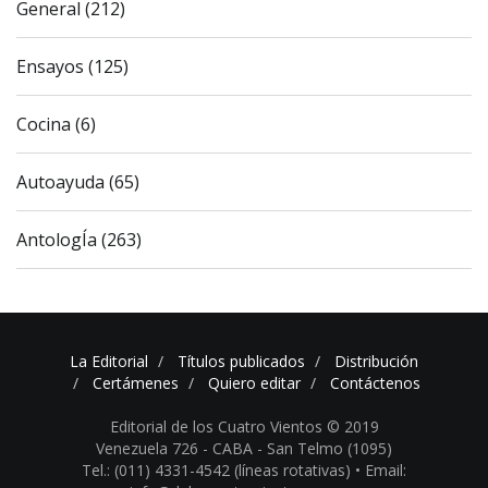
General (212)
Ensayos (125)
Cocina (6)
Autoayuda (65)
AntologÍa (263)
La Editorial
Títulos publicados
Distribución
Certámenes
Quiero editar
Contáctenos
Editorial de los Cuatro Vientos © 2019
Venezuela 726 - CABA - San Telmo (1095)
Tel.: (011) 4331-4542 (líneas rotativas) •
Email: