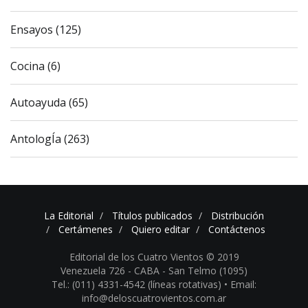
Ensayos (125)
Cocina (6)
Autoayuda (65)
AntologÍa (263)
La Editorial
Títulos publicados
Distribución
Certámenes
Quiero editar
Contáctenos
Editorial de los Cuatro Vientos © 2019
Venezuela 726 - CABA - San Telmo (1095)
Tel.: (011) 4331-4542 (líneas rotativas) •
Email:
info@deloscuatrovientos.com.ar