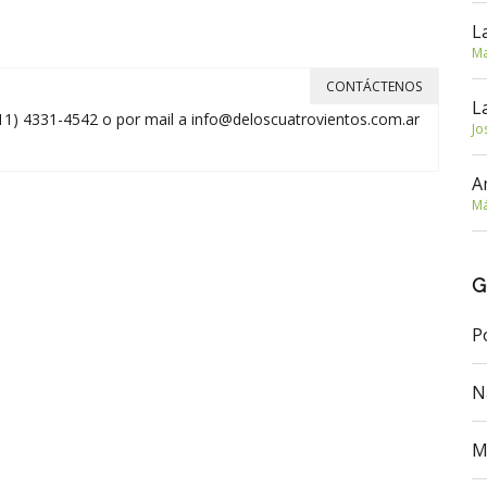
L
Ma
CONTÁCTENOS
L
11) 4331-4542 o por mail a
info@deloscuatrovientos.com.ar
Jo
A
Má
G
P
N
M