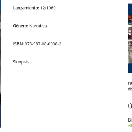
Lanzamiento:
12/1969
Género:
Narrativa
ISBN:
978-987-08-0998-2
Sinopsis
Nu
di
Ú
B
Al