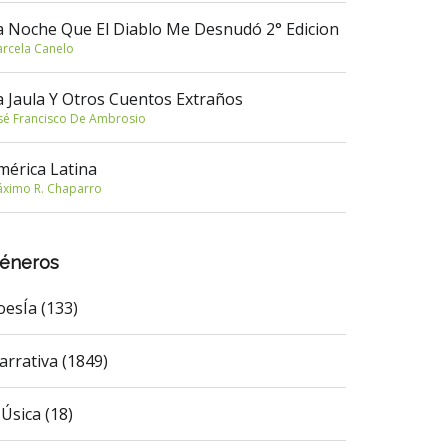
a Noche Que El Diablo Me Desnudó 2° Edicion
rcela Canelo
a Jaula Y Otros Cuentos Extraños
sé Francisco De Ambrosio
mérica Latina
ximo R. Chaparro
éneros
oesÍa (133)
arrativa (1849)
Úsica (18)