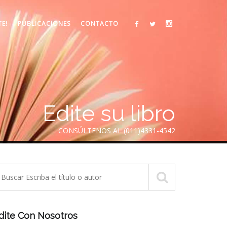
TE!
PUBLICACIONES
CONTACTO
Edite su libro
CONSÚLTENOS AL (011)4331-4542
dite Con Nosotros