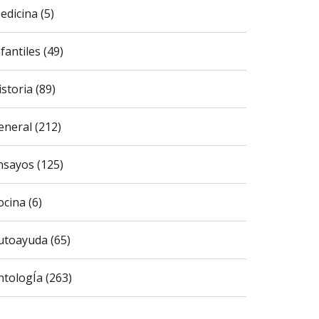
edicina (5)
fantiles (49)
istoria (89)
eneral (212)
nsayos (125)
ocina (6)
utoayuda (65)
ntologÍa (263)