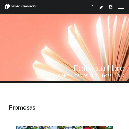
mentos para generar recuerdos”">
Edite su libro
CONSÚLTENOS AL (011)4331-4542
Promesas