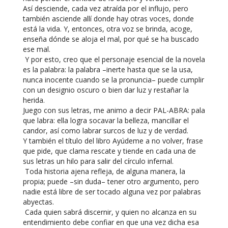
Así desciende, cada vez atraída por el influjo, pero
también asciende allí donde hay otras voces, donde
está la vida. Y, entonces, otra voz se brinda, acoge,
enseña dónde se aloja el mal, por qué se ha buscado
ese mal.
Y por esto, creo que el personaje esencial de la novela
es la palabra: la palabra –inerte hasta que se la usa,
nunca inocente cuando se la pronuncia– puede cumplir
con un designio oscuro o bien dar luz y restañar la
herida.
Juego con sus letras, me animo a decir PAL-ABRA: pala
que labra: ella logra socavar la belleza, mancillar el
candor, así como labrar surcos de luz y de verdad.
Y también el título del libro Ayúdeme a no volver, frase
que pide, que clama rescate y tiende en cada una de
sus letras un hilo para salir del círculo infernal.
Toda historia ajena refleja, de alguna manera, la
propia; puede –sin duda– tener otro argumento, pero
nadie está libre de ser tocado alguna vez por palabras
abyectas.
Cada quien sabrá discernir, y quien no alcanza en su
entendimiento debe confiar en que una vez dicha esa