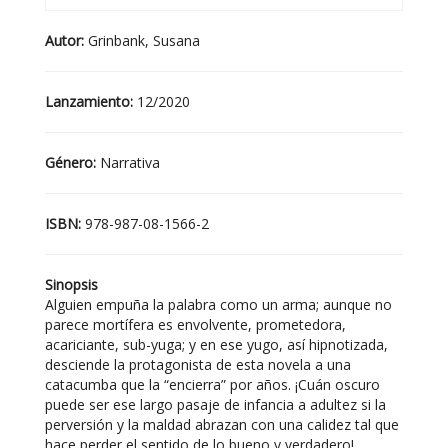
Autor:
Grinbank, Susana
Lanzamiento:
12/2020
Género:
Narrativa
ISBN:
978-987-08-1566-2
Sinopsis
Alguien empuña la palabra como un arma; aunque no
parece mortífera es envolvente, prometedora,
acariciante, sub-yuga; y en ese yugo, así hipnotizada,
desciende la protagonista de esta novela a una
catacumba que la “encierra” por años. ¡Cuán oscuro
puede ser ese largo pasaje de infancia a adultez si la
perversión y la maldad abrazan con una calidez tal que
hace perder el sentido de lo bueno y verdadero!