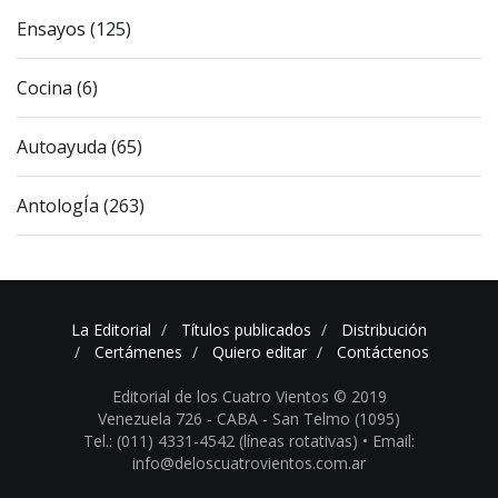
Ensayos (125)
Cocina (6)
Autoayuda (65)
AntologÍa (263)
La Editorial
Títulos publicados
Distribución
Certámenes
Quiero editar
Contáctenos
Editorial de los Cuatro Vientos © 2019
Venezuela 726 - CABA - San Telmo (1095)
Tel.: (011) 4331-4542 (líneas rotativas) •
Email:
info@deloscuatrovientos.com.ar