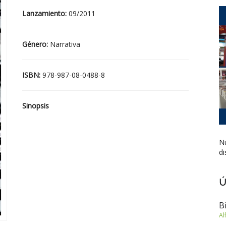
Lanzamiento:
09/2011
Género:
Narrativa
ISBN:
978-987-08-0488-8
Sinopsis
Nu
di
Ú
B
Al