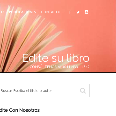
TE!
PUBLICACIONES
CONTACTO
Edite su libro
CONSÚLTENOS AL (011)4331-4542
dite Con Nosotros