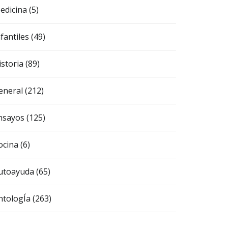
edicina (5)
fantiles (49)
istoria (89)
eneral (212)
nsayos (125)
ocina (6)
utoayuda (65)
ntologÍa (263)