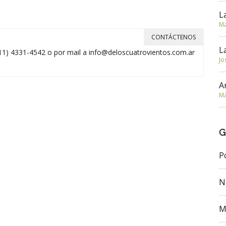
L
Ma
CONTÁCTENOS
L
11) 4331-4542 o por mail a
info@deloscuatrovientos.com.ar
Jo
A
Má
G
P
N
M