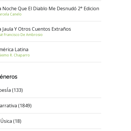
a Noche Que El Diablo Me Desnudó 2° Edicion
rcela Canelo
a Jaula Y Otros Cuentos Extraños
sé Francisco De Ambrosio
mérica Latina
ximo R. Chaparro
éneros
oesÍa (133)
arrativa (1849)
Úsica (18)