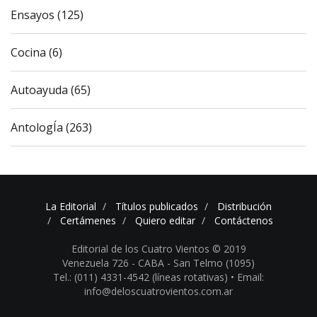
Ensayos (125)
Cocina (6)
Autoayuda (65)
AntologÍa (263)
La Editorial
Títulos publicados
Distribución
Certámenes
Quiero editar
Contáctenos
Editorial de los Cuatro Vientos © 2019
Venezuela 726 - CABA - San Telmo (1095)
Tel.: (011) 4331-4542 (líneas rotativas) •
Email:
info@deloscuatrovientos.com.ar