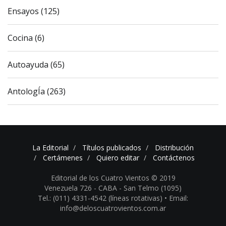
Ensayos (125)
Cocina (6)
Autoayuda (65)
AntologÍa (263)
La Editorial
Títulos publicados
Distribución
Certámenes
Quiero editar
Contáctenos
Editorial de los Cuatro Vientos © 2019
Venezuela 726 - CABA - San Telmo (1095)
Tel.: (011) 4331-4542 (líneas rotativas) •
Email:
info@deloscuatrovientos.com.ar