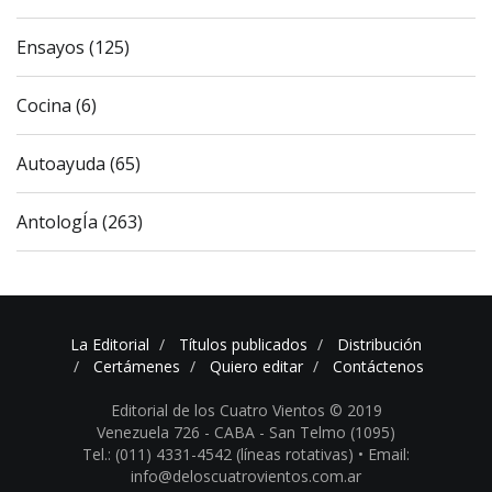
Ensayos (125)
Cocina (6)
Autoayuda (65)
AntologÍa (263)
La Editorial
Títulos publicados
Distribución
Certámenes
Quiero editar
Contáctenos
Editorial de los Cuatro Vientos © 2019
Venezuela 726 - CABA - San Telmo (1095)
Tel.: (011) 4331-4542 (líneas rotativas) •
Email:
info@deloscuatrovientos.com.ar