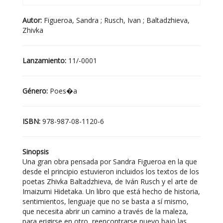
Autor:
Figueroa, Sandra ; Rusch, Ivan ; Baltadzhieva,
Zhivka
Lanzamiento:
11/-0001
Género:
Poes�a
ISBN:
978-987-08-1120-6
Sinopsis
Una gran obra pensada por Sandra Figueroa en la que
desde el principio estuvieron incluidos los textos de los
poetas Zhivka Baltadzhieva, de Iván Rusch y el arte de
Imaizumi Hidetaka. Un libro que está hecho de historia,
sentimientos, lenguaje que no se basta a sí mismo,
que necesita abrir un camino a través de la maleza,
para erigirse en otro, reencontrarse nuevo bajo las