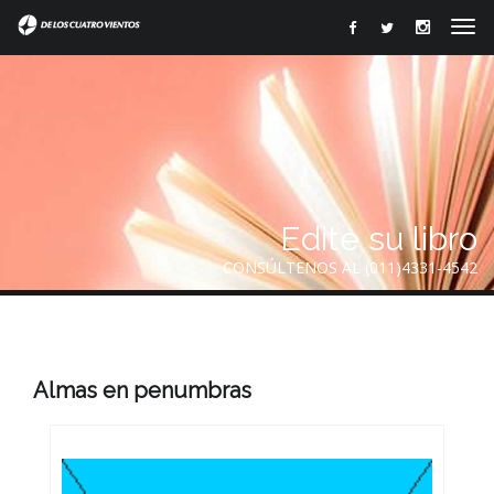
Edite su libro
CONSÚLTENOS AL (011)4331-4542
Almas en penumbras