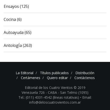
Ensayos (125)
Cocina (6)
Autoayuda (65)
AntologÍa (263)
La Editorial
Títulos publicados
Distribución
Certámenes
Quiero editar
Contáctenos
Editorial de los Cuatro Vientos © 2019
Venezuela 726 - CABA - San Telmo (1095)
Tel.: (011) 4331-4542 (líneas rotativas) •
Email:
info@deloscuatrovientos.com.ar