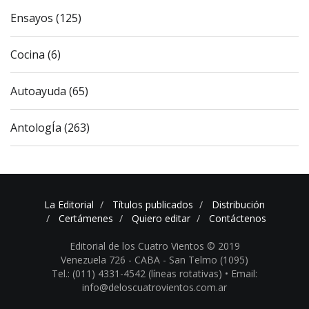
Ensayos (125)
Cocina (6)
Autoayuda (65)
AntologÍa (263)
La Editorial
Títulos publicados
Distribución
Certámenes
Quiero editar
Contáctenos
Editorial de los Cuatro Vientos © 2019
Venezuela 726 - CABA - San Telmo (1095)
Tel.: (011) 4331-4542 (líneas rotativas) •
Email:
info@deloscuatrovientos.com.ar