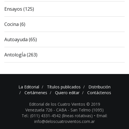
Ensayos (125)
Cocina (6)
Autoayuda (65)
AntologÍa (263)
La Editorial
Títulos publicados
Distribución
Certámenes
Quiero editar
Contáctenos
Editorial de los Cuatro Vientos © 2019
Venezuela 726 - CABA - San Telmo (1095)
Tel.: (011) 4331-4542 (líneas rotativas) •
Email:
info@deloscuatrovientos.com.ar