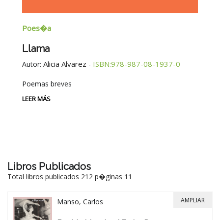
Poes�a
E
Llama
G
E
Alicia Alvarez
ISBN:978-987-08-1937-0
Autor:
-
Au
Poemas breves
Si
Be
LEER MÁS
-
LE
Libros Publicados
Total libros publicados 212 p�ginas 11
AMPLIAR
Manso, Carlos