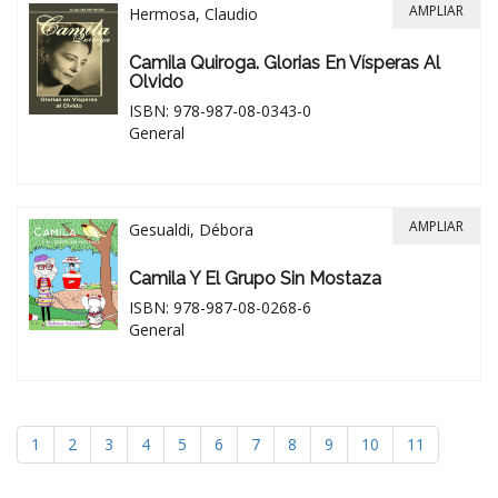
AMPLIAR
Hermosa, Claudio
Camila Quiroga. Glorias En Vísperas Al
Olvido
ISBN: 978-987-08-0343-0
General
AMPLIAR
Gesualdi, Débora
Camila Y El Grupo Sin Mostaza
ISBN: 978-987-08-0268-6
General
1
2
3
4
5
6
7
8
9
10
11