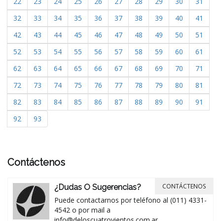
22
23
24
25
26
27
28
29
30
31
32
33
34
35
36
37
38
39
40
41
42
43
44
45
46
47
48
49
50
51
52
53
54
55
56
57
58
59
60
61
62
63
64
65
66
67
68
69
70
71
72
73
74
75
76
77
78
79
80
81
82
83
84
85
86
87
88
89
90
91
92
93
Contáctenos
CONTÁCTENOS
¿Dudas O Sugerencias?
Puede contactarnos por teléfono al (011) 4331-
4542 o por mail a
info@deloscuatrovientos.com.ar