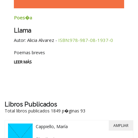
Poes�a
E
Llama
G
E
Alicia Alvarez
ISBN:978-987-08-1937-0
Autor:
-
Au
Poemas breves
Si
Be
LEER MÁS
-
LE
Libros Publicados
Total libros publicados 1849 p�ginas 93
AMPLIAR
Cappiello, María