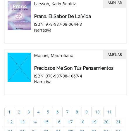
AMPLIAR
Larsson, Karin Beatriz
Prana. El Sabor De La Vida
ISBN: 978-987-08-0644-8
Narrativa
AMPLIAR
Montiel, Maximiliano
Preciosos Me Son Tus Pensamientos
ISBN: 978-987-08-1067-4
Narrativa
1
2
3
4
5
6
7
8
9
10
11
12
13
14
15
16
17
18
19
20
21