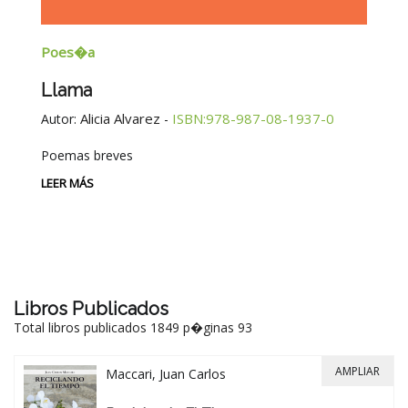
Poes�a
E
Llama
G
E
Alicia Alvarez
ISBN:978-987-08-1937-0
Autor:
-
Au
Poemas breves
Si
Be
LEER MÁS
-
LE
Libros Publicados
Total libros publicados 1849 p�ginas 93
AMPLIAR
Maccari, Juan Carlos