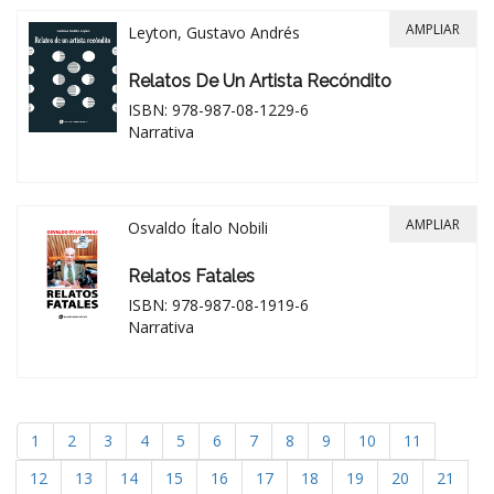
AMPLIAR
Leyton, Gustavo Andrés
Relatos De Un Artista Recóndito
ISBN: 978-987-08-1229-6
Narrativa
AMPLIAR
Osvaldo Ítalo Nobili
Relatos Fatales
ISBN: 978-987-08-1919-6
Narrativa
1
2
3
4
5
6
7
8
9
10
11
12
13
14
15
16
17
18
19
20
21