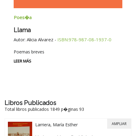
Ensayos
Generalistas Long
Educación
rez
ISBN:978-987-08-1937-0
-
Autor:
Silvia Susana Pasacantand
Beriain
ISBN:978-987-08-1927
-
LEER MÁS
Libros Publicados
Total libros publicados 1849 p�ginas 93
AMPLIAR
Larriera, María Esther