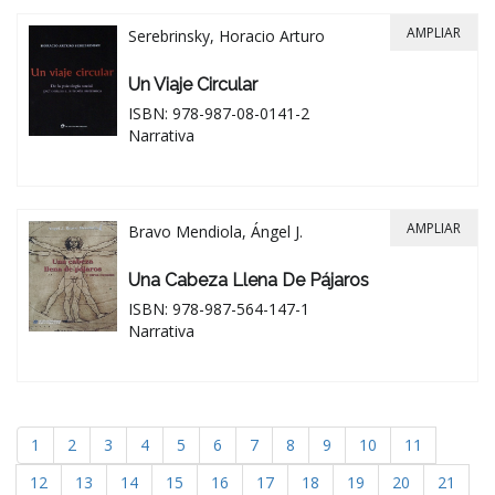
AMPLIAR
Serebrinsky, Horacio Arturo
Un Viaje Circular
ISBN: 978-987-08-0141-2
Narrativa
AMPLIAR
Bravo Mendiola, Ángel J.
Una Cabeza Llena De Pájaros
ISBN: 978-987-564-147-1
Narrativa
1
2
3
4
5
6
7
8
9
10
11
12
13
14
15
16
17
18
19
20
21