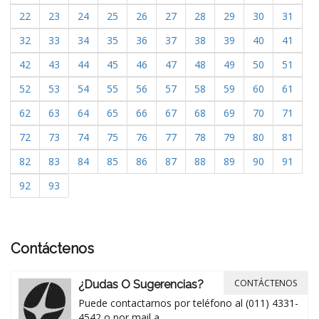
22
23
24
25
26
27
28
29
30
31
32
33
34
35
36
37
38
39
40
41
42
43
44
45
46
47
48
49
50
51
52
53
54
55
56
57
58
59
60
61
62
63
64
65
66
67
68
69
70
71
72
73
74
75
76
77
78
79
80
81
82
83
84
85
86
87
88
89
90
91
92
93
Contáctenos
CONTÁCTENOS
¿Dudas O Sugerencias?
Puede contactarnos por teléfono al (011) 4331-
4542 o por mail a