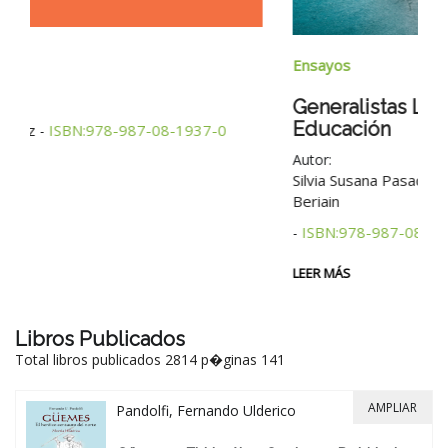
Na
Ensayos
B
Generalistas Longevos Enredados En
Educación
Au
Autor:
2°
Silvia Susana Pasacantando - María Cristina Rosales
Beriain
LE
ISBN:978-987-08-1927-1
-
LEER MÁS
Libros Publicados
Total libros publicados 2814 p�ginas 141
AMPLIAR
Pandolfi, Fernando Ulderico