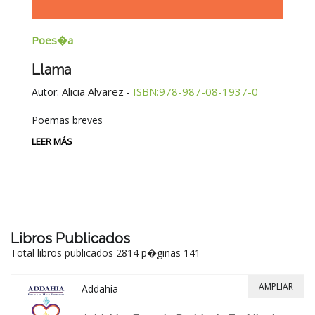
Poes�a
E
Llama
G
E
Alicia Alvarez
ISBN:978-987-08-1937-0
Autor:
-
Au
Poemas breves
Si
Be
LEER MÁS
-
LE
Libros Publicados
Total libros publicados 2814 p�ginas 141
AMPLIAR
Addahia