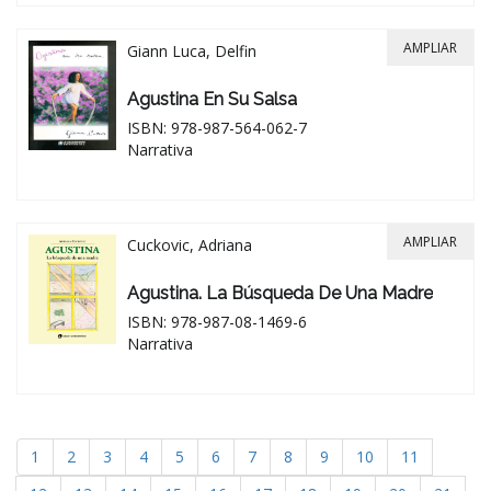
AMPLIAR
Giann Luca, Delfin
Agustina En Su Salsa
ISBN: 978-987-564-062-7
Narrativa
AMPLIAR
Cuckovic, Adriana
Agustina. La Búsqueda De Una Madre
ISBN: 978-987-08-1469-6
Narrativa
1
2
3
4
5
6
7
8
9
10
11