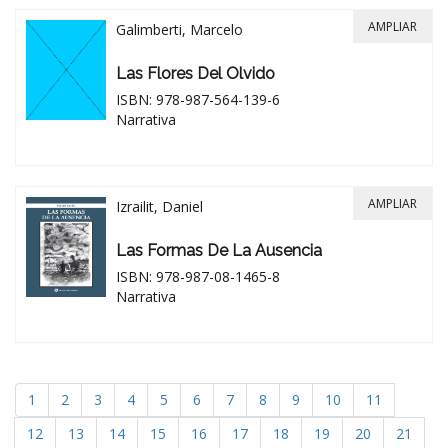
AMPLIAR
Galimberti, Marcelo
Las Flores Del Olvido
ISBN: 978-987-564-139-6
Narrativa
AMPLIAR
Izrailit, Daniel
Las Formas De La Ausencia
ISBN: 978-987-08-1465-8
Narrativa
1
2
3
4
5
6
7
8
9
10
11
12
13
14
15
16
17
18
19
20
21