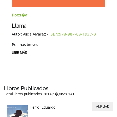
Poes�a
E
Llama
G
E
Alicia Alvarez
ISBN:978-987-08-1937-0
Autor:
-
Au
Poemas breves
Si
Be
LEER MÁS
-
LE
Libros Publicados
Total libros publicados 2814 p�ginas 141
AMPLIAR
Ferro, Eduardo