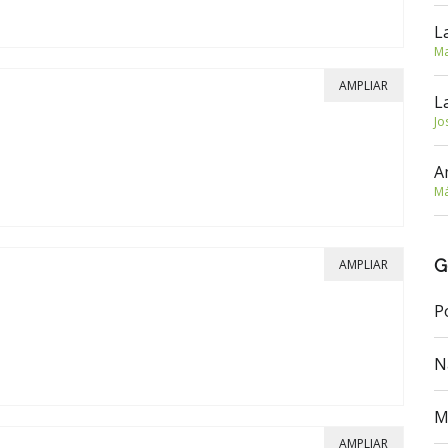
L
Ma
AMPLIAR
L
Jo
A
Má
G
AMPLIAR
P
N
M
AMPLIAR