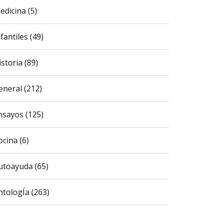
edicina (5)
fantiles (49)
istoria (89)
eneral (212)
nsayos (125)
ocina (6)
utoayuda (65)
ntologÍa (263)