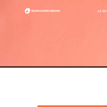
LA ED