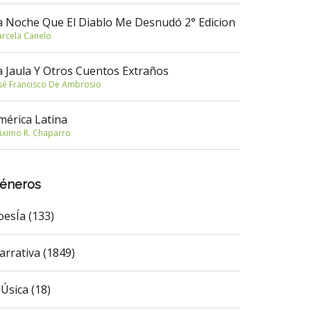
a Noche Que El Diablo Me Desnudó 2° Edicion
rcela Canelo
a Jaula Y Otros Cuentos Extraños
sé Francisco De Ambrosio
mérica Latina
ximo R. Chaparro
éneros
oesÍa (133)
arrativa (1849)
Úsica (18)