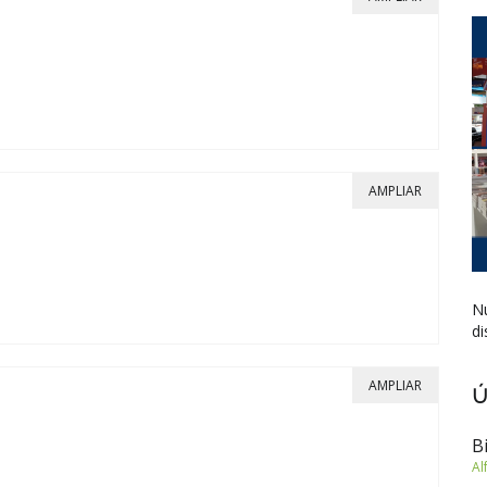
AMPLIAR
Nu
di
AMPLIAR
Ú
B
Al