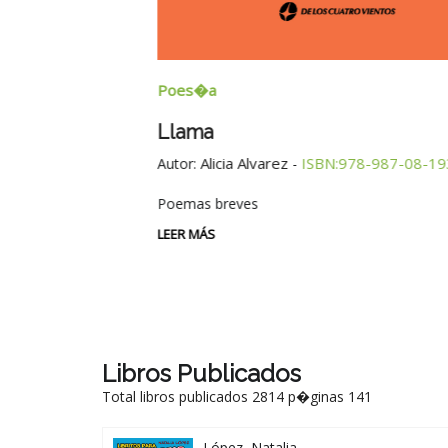
Poes�a
Llama
Alicia Alvarez
ISBN:978-987-08-1937-
Autor:
-
Poemas breves
LEER MÁS
Libros Publicados
Total libros publicados 2814 p�ginas 141
López, Natalia