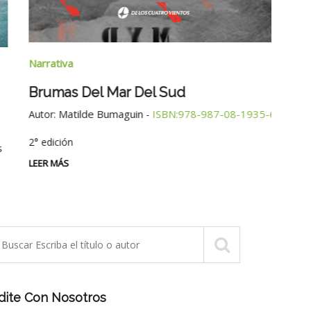
Narra
Narrativa
Tres
Brumas Del Mar Del Sud
Autor
Matilde Bumaguin
ISBN:978-987-08-1935-6
Autor:
-
LEER 
2° edición
LEER MÁS
dite Con Nosotros