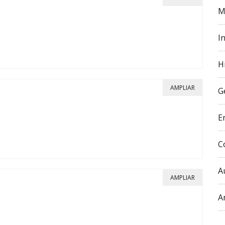
M
In
H
AMPLIAR
G
E
C
A
AMPLIAR
A