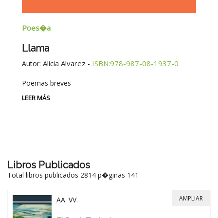
Poes�a
E
Llama
G
E
Alicia Alvarez
ISBN:978-987-08-1937-0
Autor:
-
Au
Poemas breves
Si
Be
LEER MÁS
-
LE
Libros Publicados
Total libros publicados 2814 p�ginas 141
AMPLIAR
AA. VV.