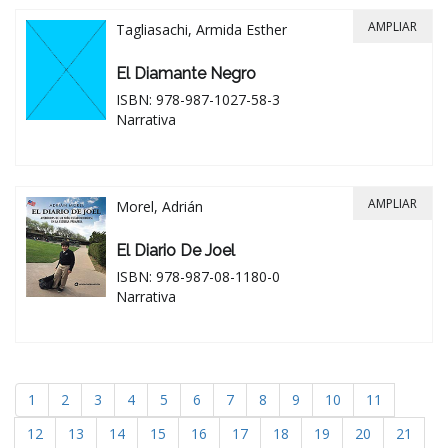
AMPLIAR
Tagliasachi, Armida Esther
El Diamante Negro
ISBN: 978-987-1027-58-3
Narrativa
AMPLIAR
Morel, Adrián
El Diario De Joel
ISBN: 978-987-08-1180-0
Narrativa
1
2
3
4
5
6
7
8
9
10
11
12
13
14
15
16
17
18
19
20
21