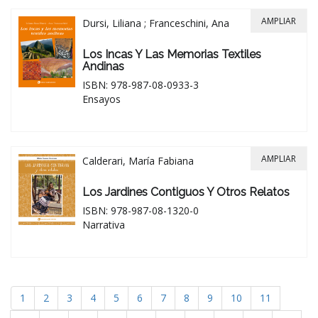
AMPLIAR
Dursi, Liliana ; Franceschini, Ana
Los Incas Y Las Memorias Textiles
Andinas
ISBN: 978-987-08-0933-3
Ensayos
AMPLIAR
Calderari, María Fabiana
Los Jardines Contiguos Y Otros Relatos
ISBN: 978-987-08-1320-0
Narrativa
1
2
3
4
5
6
7
8
9
10
11