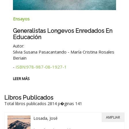
Na
Ensayos
B
Generalistas Longevos Enredados En
Educación
Au
Autor:
2°
Silvia Susana Pasacantando - María Cristina Rosales
Beriain
LE
ISBN:978-987-08-1927-1
-
LEER MÁS
Libros Publicados
Total libros publicados 2814 p�ginas 141
AMPLIAR
Losada, José