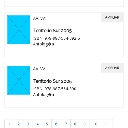
AMPLIAR
AA. VV.
Territorio Sur 2005
ISBN: 978-987-564-392-5
Antolog�a
AMPLIAR
AA. VV.
Territorio Sur 2005
ISBN: 978-987-564-390-1
Antolog�a
1
2
3
4
5
6
7
8
9
10
11