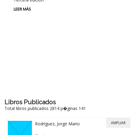
LEER MÁS
P
L
Au
P
LE
Libros Publicados
Total libros publicados 2814 p�ginas 141
AMPLIAR
Rodríguez, Jorge Mario