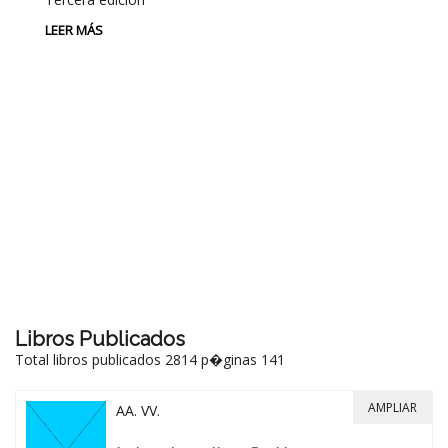
LEER MÁS
P
L
Au
P
LE
Libros Publicados
Total libros publicados 2814 p�ginas 141
AMPLIAR
AA. VV.