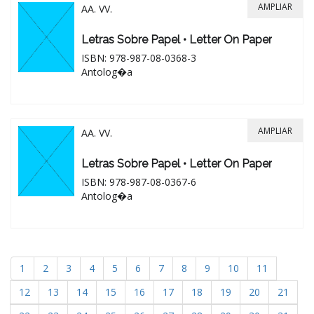
AMPLIAR
AA. VV.
Letras Sobre Papel • Letter On Paper
ISBN: 978-987-08-0368-3
Antolog�a
AMPLIAR
AA. VV.
Letras Sobre Papel • Letter On Paper
ISBN: 978-987-08-0367-6
Antolog�a
1
2
3
4
5
6
7
8
9
10
11
12
13
14
15
16
17
18
19
20
21