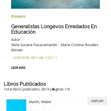
N
Narrativa
T
Brumas Del Mar Del Sud
n
A
Matilde Bumaguin
ISBN:978-987-08-1935-6
Autor:
-
L
2° edición
es
LEER MÁS
Libros Publicados
Total libros publicados 2814 p�ginas 141
AMPLIAR
Martín, Mabel