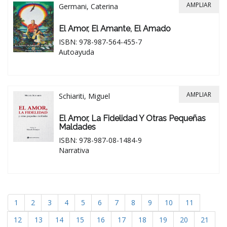
AMPLIAR
Germani, Caterina
El Amor, El Amante, El Amado
ISBN: 978-987-564-455-7
Autoayuda
AMPLIAR
Schiariti, Miguel
El Amor, La Fidelidad Y Otras Pequeñas
Maldades
ISBN: 978-987-08-1484-9
Narrativa
1
2
3
4
5
6
7
8
9
10
11
12
13
14
15
16
17
18
19
20
21