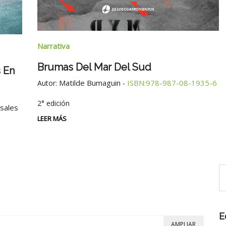
Narrativa
Brumas Del Mar Del Sud
 En
Matilde Bumaguin
ISBN:978-987-08-1935-6
Autor:
-
2° edición
osales
LEER MÁS
E
AMPLIAR