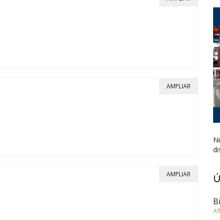
AMPLIAR
Nu
di
AMPLIAR
Ú
B
Al