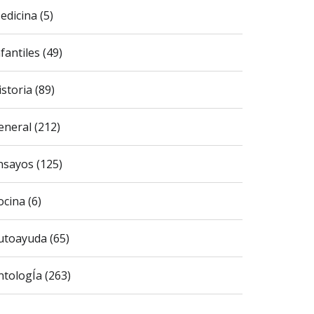
edicina (5)
fantiles (49)
istoria (89)
eneral (212)
nsayos (125)
ocina (6)
utoayuda (65)
ntologÍa (263)