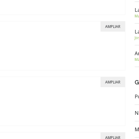
L
Ma
AMPLIAR
L
Jo
A
Má
G
AMPLIAR
P
N
M
AMPLIAR