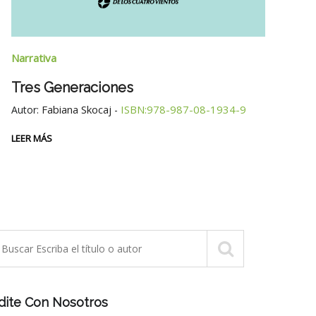
Narrativa
Narra
Tres Generaciones
La M
Fabiana Skocaj
ISBN:978-987-08-1934-9
Autor:
-
Cue
Autor
LEER MÁS
LEER 
dite Con Nosotros