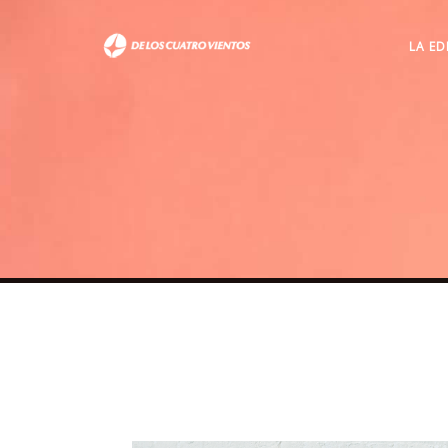
LA ED