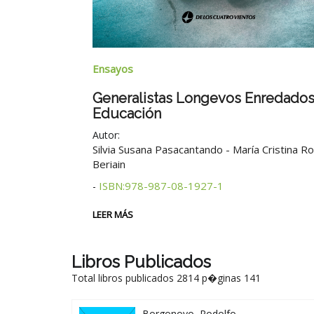
Ensayos
Generalistas Longevos Enredados
Educación
8-1937-0
Autor:
Silvia Susana Pasacantando - María Cristina R
Beriain
ISBN:978-987-08-1927-1
-
LEER MÁS
Libros Publicados
Total libros publicados 2814 p�ginas 141
Borgonovo, Rodolfo