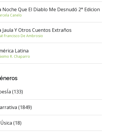
a Noche Que El Diablo Me Desnudó 2° Edicion
rcela Canelo
a Jaula Y Otros Cuentos Extraños
sé Francisco De Ambrosio
mérica Latina
ximo R. Chaparro
éneros
oesÍa (133)
arrativa (1849)
Úsica (18)