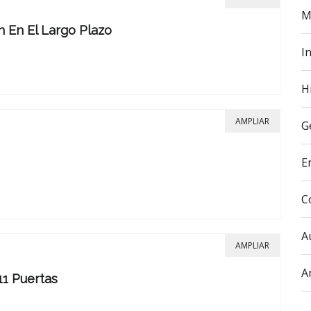
M
n En El Largo Plazo
In
H
AMPLIAR
G
E
C
A
AMPLIAR
A
11 Puertas