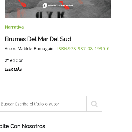
Narra
Narrativa
Tres
Brumas Del Mar Del Sud
Autor
Matilde Bumaguin
ISBN:978-987-08-1935-6
Autor:
-
LEER 
2° edición
LEER MÁS
dite Con Nosotros