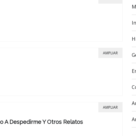
M
In
H
AMPLIAR
G
E
C
A
AMPLIAR
A
do A Despedirme Y Otros Relatos