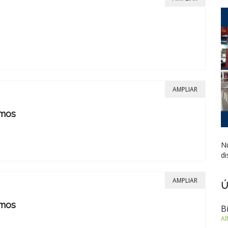
AMPLIAR
amos
Nu
di
AMPLIAR
Ú
amos
B
Al