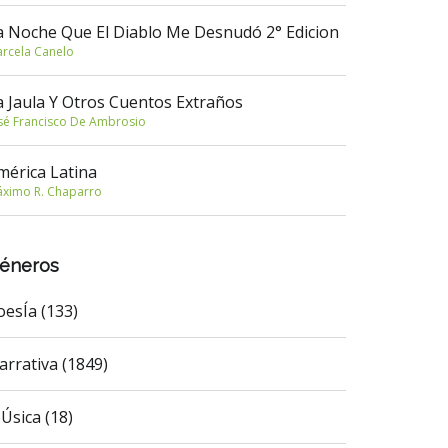
a Noche Que El Diablo Me Desnudó 2° Edicion
rcela Canelo
a Jaula Y Otros Cuentos Extraños
sé Francisco De Ambrosio
mérica Latina
ximo R. Chaparro
éneros
oesÍa (133)
arrativa (1849)
Úsica (18)