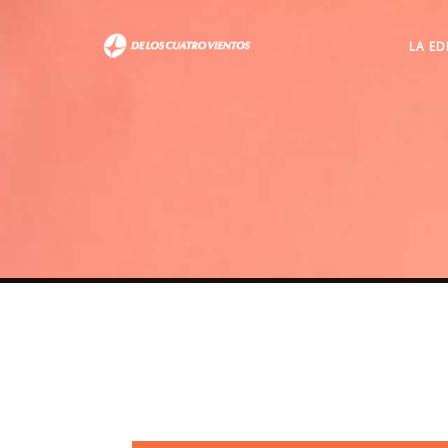
LA ED