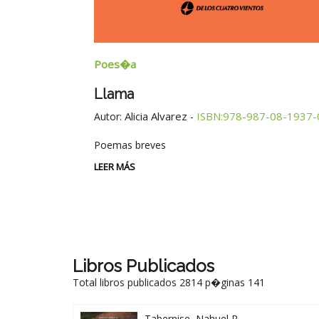
Poes�a
Llama
Alicia Alvarez
ISBN:978-987-08-1937-
Autor:
-
Poemas breves
LEER MÁS
Libros Publicados
Total libros publicados 2814 p�ginas 141
Tabernise, Nahuel R.