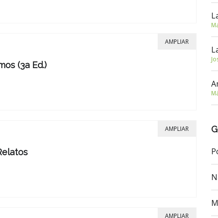
L
Ma
AMPLIAR
L
Jo
os (3a Ed.)
A
Má
G
AMPLIAR
P
Relatos
N
M
AMPLIAR