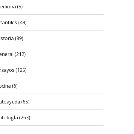
edicina (5)
fantiles (49)
istoria (89)
eneral (212)
nsayos (125)
ocina (6)
utoayuda (65)
ntologÍa (263)